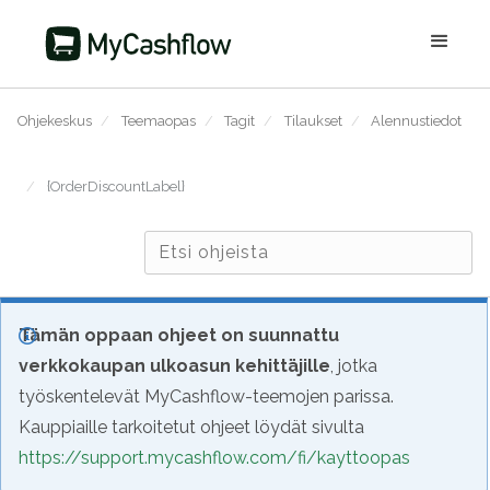
Ohjekeskus
/
Teemaopas
/
Tagit
/
Tilaukset
/
Alennustiedot
/
{OrderDiscountLabel}
Tämän oppaan ohjeet on suunnattu
verkkokaupan ulkoasun kehittäjille
, jotka
työskentelevät MyCashflow-teemojen parissa.
Kauppiaille tarkoitetut ohjeet löydät sivulta
https://support.mycashflow.com/fi/kayttoopas