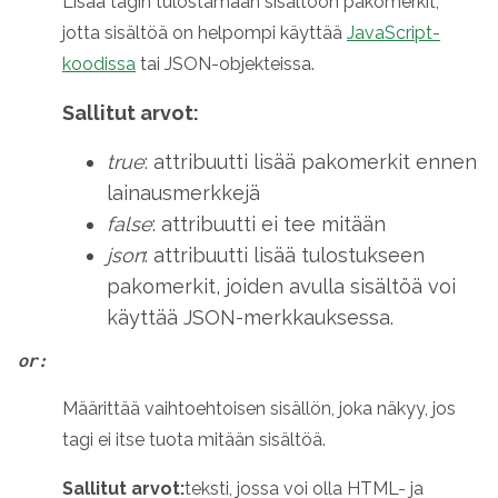
Lisää tagin tulostamaan sisältöön pakomerkit,
jotta sisältöä on helpompi käyttää
JavaScript-
koodissa
tai JSON-objekteissa.
Sallitut arvot:
true
: attribuutti lisää pakomerkit ennen
lainausmerkkejä
false
: attribuutti ei tee mitään
json
: attribuutti lisää tulostukseen
pakomerkit, joiden avulla sisältöä voi
käyttää JSON-merkkauksessa.
or:
Määrittää vaihtoehtoisen sisällön, joka näkyy, jos
tagi ei itse tuota mitään sisältöä.
Sallitut arvot:
teksti, jossa voi olla HTML- ja