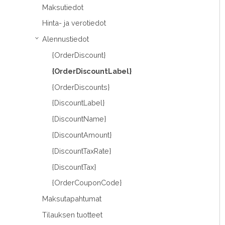
Maksutiedot
Hinta- ja verotiedot
Alennustiedot
›
{OrderDiscount}
{OrderDiscountLabel}
{OrderDiscounts}
{DiscountLabel}
{DiscountName}
{DiscountAmount}
{DiscountTaxRate}
{DiscountTax}
{OrderCouponCode}
Maksutapahtumat
Tilauksen tuotteet