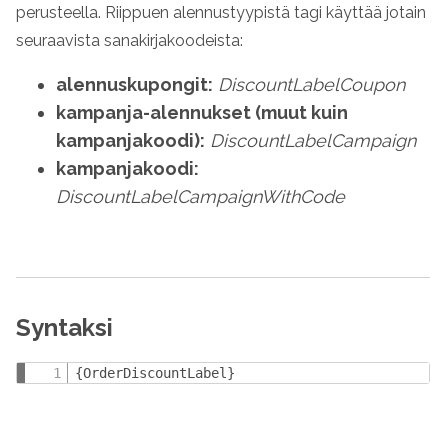
perusteella. Riippuen alennustyypistä tagi käyttää jotain
seuraavista sanakirjakoodeista:
alennuskupongit:
DiscountLabelCoupon
kampanja-alennukset (muut kuin
kampanjakoodi):
DiscountLabelCampaign
kampanjakoodi:
DiscountLabelCampaignWithCode
Syntaksi
{OrderDiscountLabel}