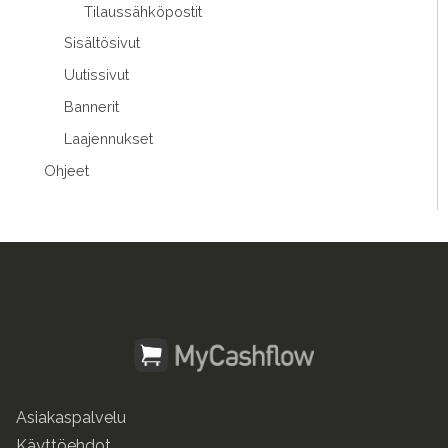
Tilaussähköpostit
Sisältösivut
Uutissivut
Bannerit
Laajennukset
Ohjeet
Asiakaspalvelu
Käyttöehdot