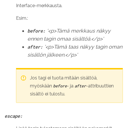
Interface-merkkausta.
Esim.:
'<p>Tämä merkkaus näkyy
before:
ennen tagin omaa sisältöä.</p>'
'<p>Tämä taas näkyy tagin oman
after:
sisällön jälkeen.</p>'
Jos tagi ei tuota mitään sisältöä,
myöskään
- ja
-attribuuttien
before
after
sisältö ei tulostu.
escape: