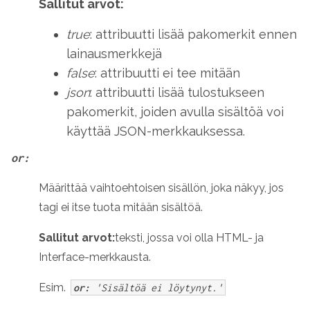
Sallitut arvot:
true
: attribuutti lisää pakomerkit ennen
lainausmerkkejä
false
: attribuutti ei tee mitään
json
: attribuutti lisää tulostukseen
pakomerkit, joiden avulla sisältöä voi
käyttää JSON-merkkauksessa.
or:
Määrittää vaihtoehtoisen sisällön, joka näkyy, jos
tagi ei itse tuota mitään sisältöä.
Sallitut arvot:
teksti, jossa voi olla HTML- ja
Interface-merkkausta.
Esim.
or:
'Sisältöä ei löytynyt.'