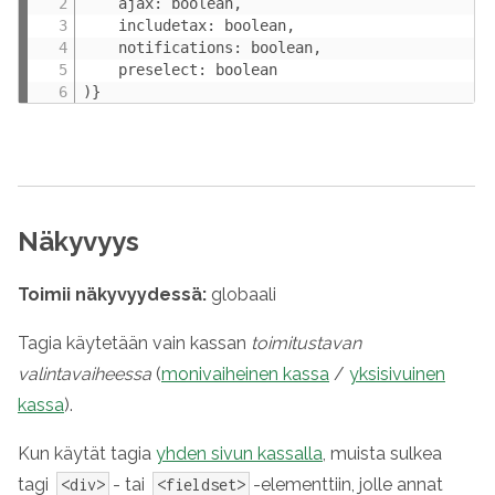
    ajax: boolean,

    includetax: boolean,

    notifications: boolean,

    preselect: boolean

)}
Näkyvyys
Toimii näkyvyydessä:
globaali
Tagia käytetään vain kassan
toimitustavan
valintavaiheessa
(
monivaiheinen kassa
/
yksisivuinen
kassa
).
Kun käytät tagia
yhden sivun kassalla
, muista sulkea
tagi
- tai
-elementtiin, jolle annat
<div>
<fieldset>