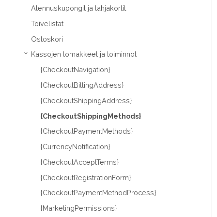
Alennuskupongit ja lahjakortit
Toivelistat
Ostoskori
Kassojen lomakkeet ja toiminnot
›
{CheckoutNavigation}
{CheckoutBillingAddress}
{CheckoutShippingAddress}
{CheckoutShippingMethods}
{CheckoutPaymentMethods}
{CurrencyNotification}
{CheckoutAcceptTerms}
{CheckoutRegistrationForm}
{CheckoutPaymentMethodProcess}
{MarketingPermissions}