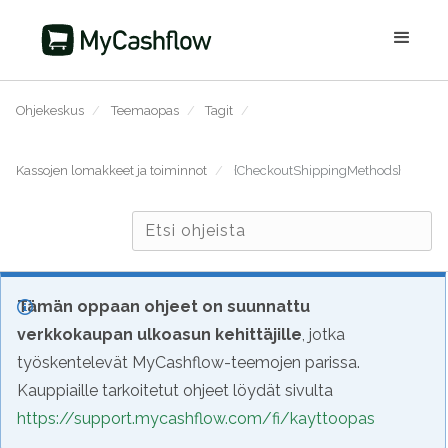
Ohjekeskus
/
Teemaopas
/
Tagit
/
Kassojen lomakkeet ja toiminnot
/
{CheckoutShippingMethods}
Tämän oppaan ohjeet on suunnattu
verkkokaupan ulkoasun kehittäjille
, jotka
työskentelevät MyCashflow-teemojen parissa.
Kauppiaille tarkoitetut ohjeet löydät sivulta
https://support.mycashflow.com/fi/kayttoopas