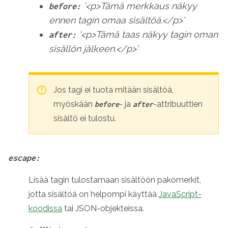
'<p>Tämä merkkaus näkyy
before:
ennen tagin omaa sisältöä.</p>'
'<p>Tämä taas näkyy tagin oman
after:
sisällön jälkeen.</p>'
Jos tagi ei tuota mitään sisältöä,
myöskään
- ja
-attribuuttien
before
after
sisältö ei tulostu.
escape:
Lisää tagin tulostamaan sisältöön pakomerkit,
jotta sisältöä on helpompi käyttää
JavaScript-
koodissa
tai JSON-objekteissa.