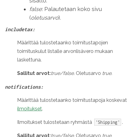
sisältö.
false
: Palautetaan koko sivu
(
oletusarvo
).
includetax:
Määrittää tulostetaanko toimitustapojen
toimituskulut listalle arvonlisävero mukaan
laskettuna.
Sallitut arvot:
true/false
. Oletusarvo
true
.
notifications:
Määrittää tulostetaanko toimitustapoja koskevat
ilmoitukset
.
Ilmoitukset tulostetaan ryhmästä
.
'Shipping'
Sallitut arvot:
true/false
. Oletusarvo
true
.