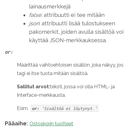
lainausmerkkejä
false
: attribuutti ei tee mitään
json
: attribuutti lisää tulostukseen
pakomerkit, joiden avulla sisältöä voi
käyttää JSON-merkkauksessa.
or:
Määrittää vaihtoehtoisen sisällön, joka näkyy, jos
tagi ei itse tuota mitään sisältöä.
Sallitut arvot:
teksti, jossa voi olla HTML- ja
Interface-merkkausta.
Esim.
or:
'Sisältöä ei löytynyt.'
Pääaihe:
Ostoskorin tuotteet