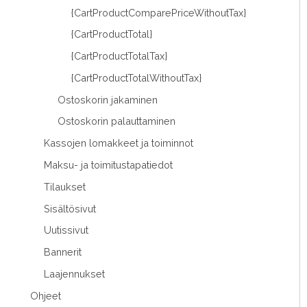
{CartProductComparePriceWithoutTax}
{CartProductTotal}
{CartProductTotalTax}
{CartProductTotalWithoutTax}
Ostoskorin jakaminen
Ostoskorin palauttaminen
Kassojen lomakkeet ja toiminnot
Maksu- ja toimitustapatiedot
Tilaukset
Sisältösivut
Uutissivut
Bannerit
Laajennukset
Ohjeet