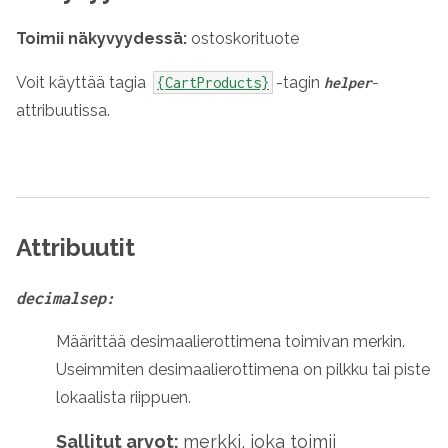
Toimii näkyvyydessä:
ostoskorituote
Voit käyttää tagia
-tagin
-
{CartProducts}
helper
attribuutissa.
Attribuutit
decimalsep:
Määrittää desimaalierottimena toimivan merkin.
Useimmiten desimaalierottimena on pilkku tai piste
lokaalista riippuen.
Sallitut arvot:
merkki, joka toimii