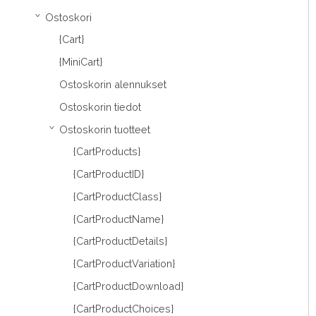
Ostoskori
›
{Cart}
{MiniCart}
Ostoskorin alennukset
Ostoskorin tiedot
Ostoskorin tuotteet
›
{CartProducts}
{CartProductID}
{CartProductClass}
{CartProductName}
{CartProductDetails}
{CartProductVariation}
{CartProductDownload}
{CartProductChoices}