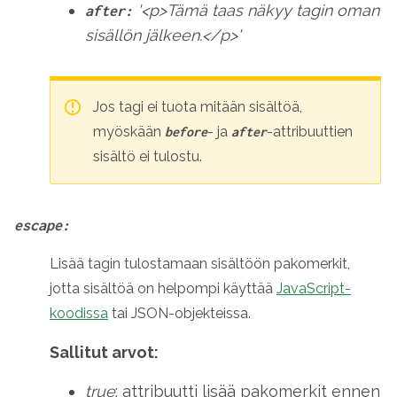
'<p>Tämä taas näkyy tagin oman
after:
sisällön jälkeen.</p>'
Jos tagi ei tuota mitään sisältöä,
myöskään
- ja
-attribuuttien
before
after
sisältö ei tulostu.
escape:
Lisää tagin tulostamaan sisältöön pakomerkit,
jotta sisältöä on helpompi käyttää
JavaScript-
koodissa
tai JSON-objekteissa.
Sallitut arvot:
true
: attribuutti lisää pakomerkit ennen