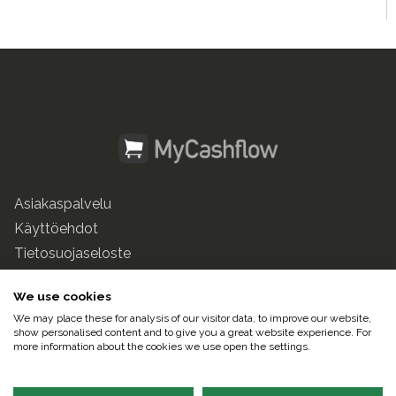
Asiakaspalvelu
Käyttöehdot
Tietosuojaseloste
mycashflow.fi
We use cookies
We may place these for analysis of our visitor data, to improve our website,
© 2025 Pulse247 Oy. Kaikki oikeudet pidätetään.
show personalised content and to give you a great website experience. For
more information about the cookies we use open the settings.
Suomeksi |
In English