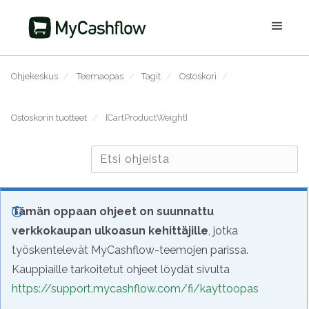
Ohjekeskus
/
Teemaopas
/
Tagit
/
Ostoskori
/
Ostoskorin tuotteet
/
{CartProductWeight}
Tämän oppaan ohjeet on suunnattu
verkkokaupan ulkoasun kehittäjille
, jotka
työskentelevät MyCashflow-teemojen parissa.
Kauppiaille tarkoitetut ohjeet löydät sivulta
https://support.mycashflow.com/fi/kayttoopas