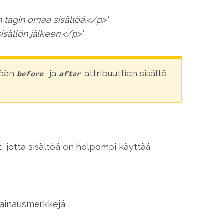
tagin omaa sisältöä.</p>'
sällön jälkeen.</p>'
kään
- ja
-attribuuttien sisältö
before
after
, jotta sisältöä on helpompi käyttää
 lainausmerkkejä