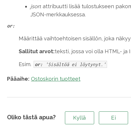
json
: attribuutti lisää tulostukseen pakom
JSON-merkkauksessa.
or:
Määrittää vaihtoehtoisen sisällön, joka näkyy, 
Sallitut arvot:
teksti, jossa voi olla HTML- ja
Esim.
or:
'Sisältöä ei löytynyt.'
Pääaihe:
Ostoskorin tuotteet
Oliko tästä apua?
Kyllä
Ei