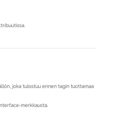
ttribuutissa.
isällön, joka tulostuu ennen tagin tuottamaa
 Interface-merkkausta.