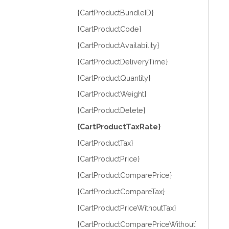
{CartProductBundleID}
{CartProductCode}
{CartProductAvailability}
{CartProductDeliveryTime}
{CartProductQuantity}
{CartProductWeight}
{CartProductDelete}
{CartProductTaxRate}
{CartProductTax}
{CartProductPrice}
{CartProductComparePrice}
{CartProductCompareTax}
{CartProductPriceWithoutTax}
{CartProductComparePriceWithoutTax}