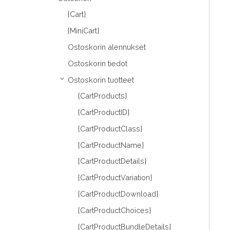
{Cart}
{MiniCart}
Ostoskorin alennukset
Ostoskorin tiedot
Ostoskorin tuotteet
›
{CartProducts}
{CartProductID}
{CartProductClass}
{CartProductName}
{CartProductDetails}
{CartProductVariation}
{CartProductDownload}
{CartProductChoices}
{CartProductBundleDetails}