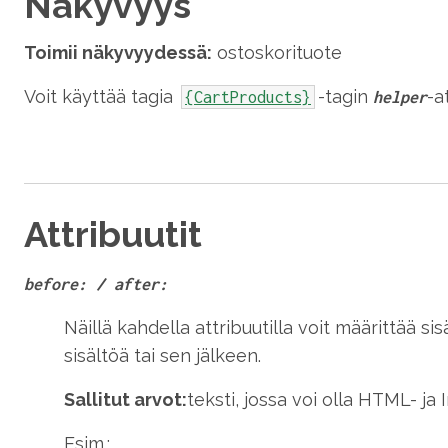
Näkyvyys
Toimii näkyvyydessä:
ostoskorituote
Voit käyttää tagia
-tagin
-a
{CartProducts}
helper
Attribuutit
before: / after:
Näillä kahdella attribuutilla voit määrittää s
sisältöä tai sen jälkeen.
Sallitut arvot:
teksti, jossa voi olla HTML- ja
Esim.: