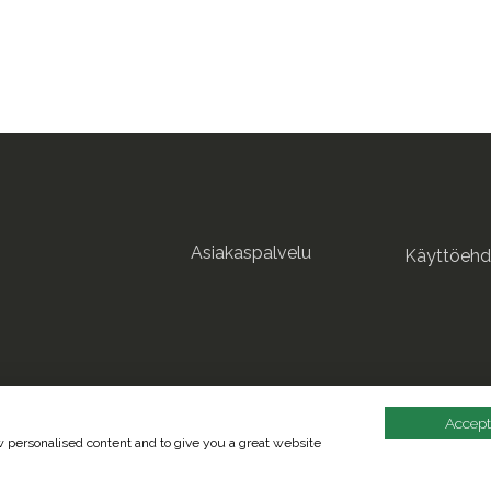
Asiakaspalvelu
Käyttöehd
Accept
ow personalised content and to give you a great website