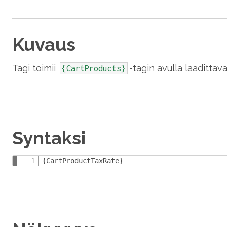
Kuvaus
Tagi toimii
-tagin avulla laadittav
{CartProducts}
Syntaksi
{CartProductTaxRate}