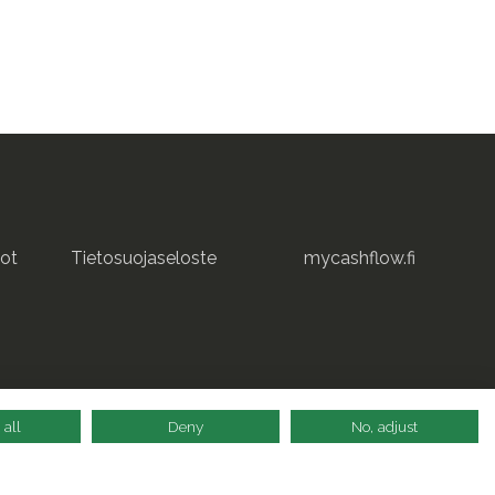
ot
Tietosuojaseloste
mycashflow.fi
 all
Deny
No, adjust