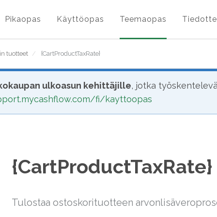
Pikaopas
Käyttöopas
Teemaopas
Tiedotte
in tuotteet
/
{CartProductTaxRate}
okaupan ulkoasun kehittäjille
, jotka työskentelev
upport.mycashflow.com/fi/kayttoopas
{CartProductTaxRate}
Tulostaa ostoskorituotteen arvonlisäveropros