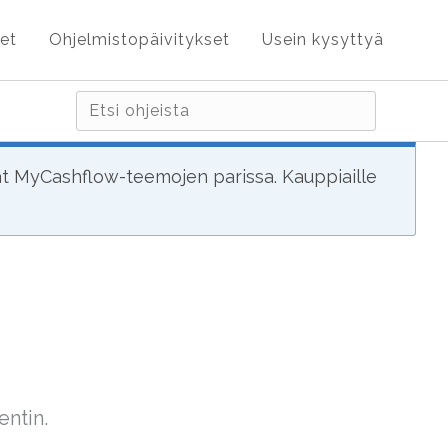
et
Ohjelmistopäivitykset
Usein kysyttyä
ät MyCashflow-teemojen parissa. Kauppiaille
entin.