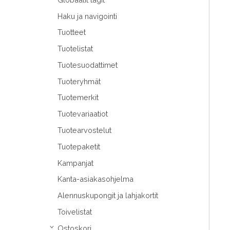
Haku ja navigointi
Tuotteet
Tuotelistat
Tuotesuodattimet
Tuoteryhmät
Tuotemerkit
Tuotevariaatiot
Tuotearvostelut
Tuotepaketit
Kampanjat
Kanta-asiakasohjelma
Alennuskupongit ja lahjakortit
Toivelistat
Ostoskori
›