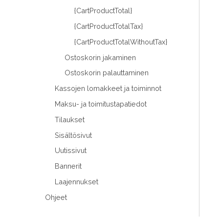
{CartProductTotal}
{CartProductTotalTax}
{CartProductTotalWithoutTax}
Ostoskorin jakaminen
Ostoskorin palauttaminen
Kassojen lomakkeet ja toiminnot
Maksu- ja toimitustapatiedot
Tilaukset
Sisältösivut
Uutissivut
Bannerit
Laajennukset
Ohjeet