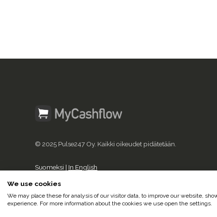
© 2025 Pulse247 Oy. Kaikki oikeudet pidätetään.
Suomeksi |
In English
We use cookies
We may place these for analysis of our visitor data, to improve our website, sh
experience. For more information about the cookies we use open the settings.