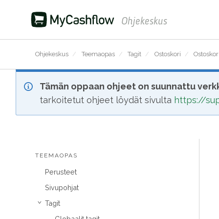
Ohjekeskus
Ohjekeskus
/
Teemaopas
/
Tagit
/
Ostoskori
/
Ostoskor
Tämän oppaan ohjeet on suunnattu verkk
tarkoitetut ohjeet löydät sivulta
https://s
TEEMAOPAS
Perusteet
Sivupohjat
Tagit
›
Globaalit tagit