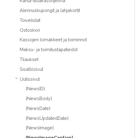
Kanta-asiakasohjelma
Alennuskupongit ja lahjakortit
Toivelistat
Ostoskori
Kassojen lomakkeet ja toiminnot
Maksu- ja toimitustapatiedot
Tilaukset
Sisältösivut
Uutissivut
›
{NewsID}
{NewsBody}
{NewsDate}
{NewsUpdatedDate}
{NewsImage}
{NewsImageCaption}