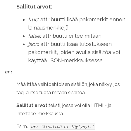
Sallitut arvot:
true
: attribuutti lisää pakomerkit ennen
lainausmerkkejä
false
: attribuutti ei tee mitään
json
: attribuutti lisää tulostukseen
pakomerkit, joiden avulla sisältöä voi
käyttää JSON-merkkauksessa.
or:
Määrittää vaihtoehtoisen sisällön, joka näkyy, jos
tagi ei itse tuota mitään sisältöä.
Sallitut arvot:
teksti, jossa voi olla HTML- ja
Interface-merkkausta.
Esim.
or:
'Sisältöä ei löytynyt.'