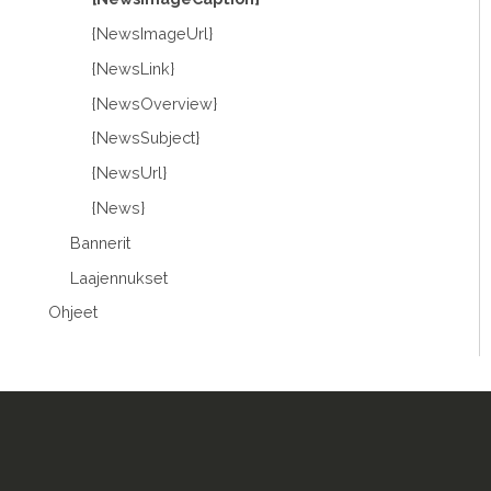
{NewsImageUrl}
{NewsLink}
{NewsOverview}
{NewsSubject}
{NewsUrl}
{News}
Bannerit
Laajennukset
Ohjeet