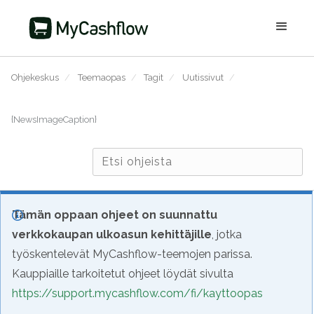
Ohjekeskus
/
Teemaopas
/
Tagit
/
Uutissivut
/
{NewsImageCaption}
Tämän oppaan ohjeet on suunnattu
verkkokaupan ulkoasun kehittäjille
, jotka
työskentelevät MyCashflow-teemojen parissa.
Kauppiaille tarkoitetut ohjeet löydät sivulta
https://support.mycashflow.com/fi/kayttoopas