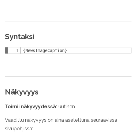
Syntaksi
{NewsImageCaption}
Näkyvyys
Toimii näkyvyydessä:
uutinen
Vaadittu näkyvyys on aina asetettuna seuraavissa
sivupohjissa: