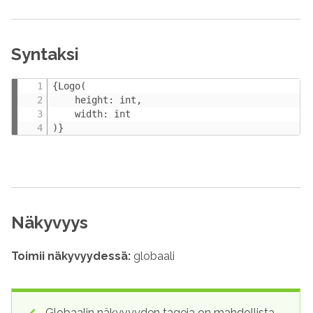
Syntaksi
{Logo(

    height: int,

    width: int

)}
Näkyvyys
Toimii näkyvyydessä:
globaali
Globaalin näkyvyyden tageja on mahdollista