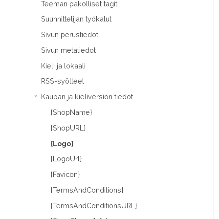
Teeman pakolliset tagit
Suunnittelijan työkalut
Sivun perustiedot
Sivun metatiedot
Kieli ja lokaali
RSS-syötteet
Kaupan ja kieliversion tiedot
›
{ShopName}
{ShopURL}
{Logo}
{LogoUrl}
{Favicon}
{TermsAndConditions}
{TermsAndConditionsURL}