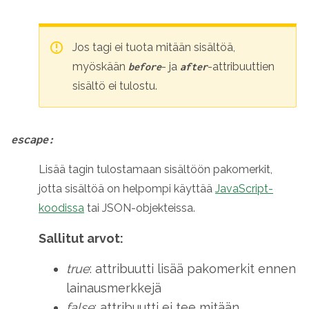
Jos tagi ei tuota mitään sisältöä,
myöskään
- ja
-attribuuttien
before
after
sisältö ei tulostu.
escape:
Lisää tagin tulostamaan sisältöön pakomerkit,
jotta sisältöä on helpompi käyttää
JavaScript-
koodissa
tai JSON-objekteissa.
Sallitut arvot:
true
: attribuutti lisää pakomerkit ennen
lainausmerkkejä
false
: attribuutti ei tee mitään