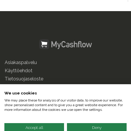
Asiakaspalvelu
Käyttöehdot
Tietosuojaseloste
mycashflow.fi
We use cookies
We may place these for analysis of our visitor data, to improve our website,
© 2025 Pulse247 Oy. Kaikki oikeudet pidätetään.
show personalised content and to give you a great website experience. For
more information about the cookies we use open the settings.
Suomeksi |
In English
Accept all
Deny