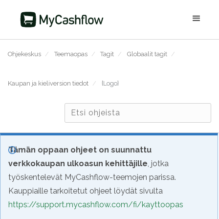
Ohjekeskus
/
Teemaopas
/
Tagit
/
Globaalit tagit
/
Kaupan ja kieliversion tiedot
/
{Logo}
Tämän oppaan ohjeet on suunnattu
verkkokaupan ulkoasun kehittäjille
, jotka
työskentelevät MyCashflow-teemojen parissa.
Kauppiaille tarkoitetut ohjeet löydät sivulta
https://support.mycashflow.com/fi/kayttoopas