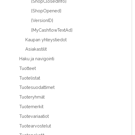
{ShopClosedInfo}
{ShopOpened}
{VersionID}
{MyCashflowTextAd}
Kaupan yhteystiedot
Asiakastilit
Haku ja navigointi
Tuotteet
Tuotelistat
Tuotesuodattimet
Tuoteryhmät
Tuotemerkit
Tuotevariaatiot
Tuotearvostelut