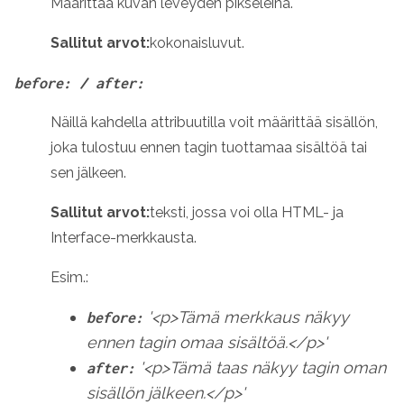
Määrittää kuvan leveyden pikseleinä.
Sallitut arvot:
kokonaisluvut
.
before: / after:
Näillä kahdella attribuutilla voit määrittää sisällön,
joka tulostuu ennen tagin tuottamaa sisältöä tai
sen jälkeen.
Sallitut arvot:
teksti, jossa voi olla HTML- ja
Interface-merkkausta.
Esim.:
'<p>Tämä merkkaus näkyy
before:
ennen tagin omaa sisältöä.</p>'
'<p>Tämä taas näkyy tagin oman
after:
sisällön jälkeen.</p>'