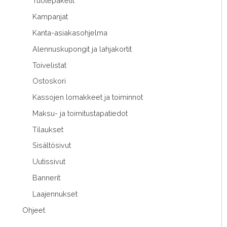
Tuotepaketit
Kampanjat
Kanta-asiakasohjelma
Alennuskupongit ja lahjakortit
Toivelistat
Ostoskori
Kassojen lomakkeet ja toiminnot
Maksu- ja toimitustapatiedot
Tilaukset
Sisältösivut
Uutissivut
Bannerit
Laajennukset
Ohjeet