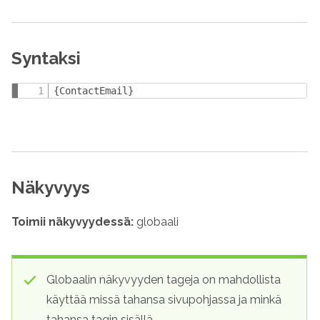
Syntaksi
{ContactEmail}
Näkyvyys
Toimii näkyvyydessä:
globaali
Globaalin näkyvyyden tageja on mahdollista
käyttää missä tahansa sivupohjassa ja minkä
tahansa tagin sisällä.