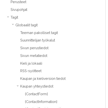
Perusteet
Sivupohjat
Tagit
›
Globaalit tagit
›
Teeman pakolliset tagit
Suunnittelijan työkalut
Sivun perustiedot
Sivun metatiedot
Kieli ja lokaali
RSS-syötteet
Kaupan ja kieliversion tiedot
Kaupan yhteystiedot
›
{ContactForm}
{ContactInformation}