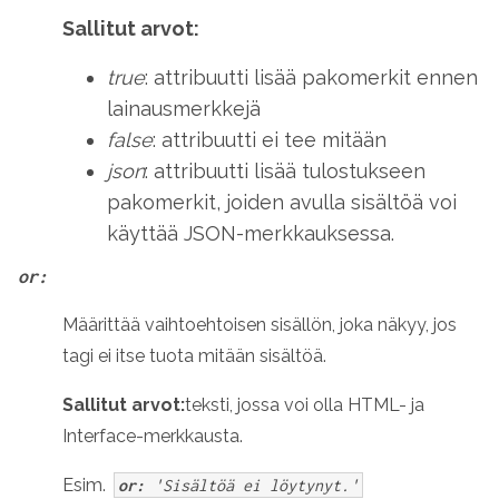
Sallitut arvot:
true
: attribuutti lisää pakomerkit ennen
lainausmerkkejä
false
: attribuutti ei tee mitään
json
: attribuutti lisää tulostukseen
pakomerkit, joiden avulla sisältöä voi
käyttää JSON-merkkauksessa.
or:
Määrittää vaihtoehtoisen sisällön, joka näkyy, jos
tagi ei itse tuota mitään sisältöä.
Sallitut arvot:
teksti, jossa voi olla HTML- ja
Interface-merkkausta.
Esim.
or:
'Sisältöä ei löytynyt.'