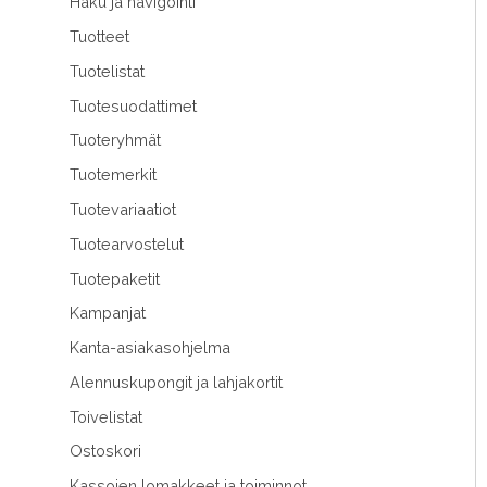
Haku ja navigointi
Tuotteet
Tuotelistat
Tuotesuodattimet
Tuoteryhmät
Tuotemerkit
Tuotevariaatiot
Tuotearvostelut
Tuotepaketit
Kampanjat
Kanta-asiakasohjelma
Alennuskupongit ja lahjakortit
Toivelistat
Ostoskori
Kassojen lomakkeet ja toiminnot