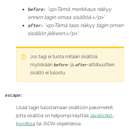
'<p>Tämä merkkaus näkyy
before:
ennen tagin omaa sisältöä.</p>'
'<p>Tämä taas näkyy tagin oman
after:
sisällön jälkeen.</p>'
Jos tagi ei tuota mitään sisältöä,
myöskään
- ja
-attribuuttien
before
after
sisältö ei tulostu.
escape:
Lisää tagin tulostamaan sisältöön pakomerkit,
jotta sisältöä on helpompi käyttää
JavaScript-
koodissa
tai JSON-objekteissa.