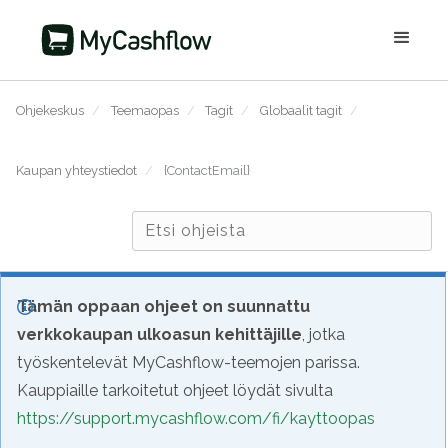
Ohjekeskus
/
Teemaopas
/
Tagit
/
Globaalit tagit
/
Kaupan yhteystiedot
/
{ContactEmail}
Tämän oppaan ohjeet on suunnattu
verkkokaupan ulkoasun kehittäjille
, jotka
työskentelevät MyCashflow-teemojen parissa.
Kauppiaille tarkoitetut ohjeet löydät sivulta
https://support.mycashflow.com/fi/kayttoopas