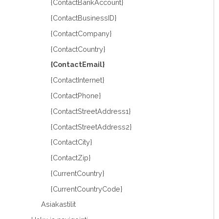
{ContactBankAccount}
{ContactBusinessID}
{ContactCompany}
{ContactCountry}
{ContactEmail}
{ContactInternet}
{ContactPhone}
{ContactStreetAddress1}
{ContactStreetAddress2}
{ContactCity}
{ContactZip}
{CurrentCountry}
{CurrentCountryCode}
Asiakastilit