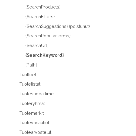
{SearchProducts}
{SearchFilters}
{SearchSuggestions} (poistunut)
{SearchPopularTerms}
{SearchUrl}
{SearchKeyword}
{Path}
Tuotteet
Tuotelistat
Tuotesuodattimet
Tuoteryhmät
Tuotemerkit
Tuotevariaatiot
Tuotearvostelut