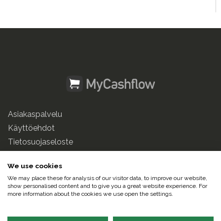
Asiakaspalvelu
Käyttöehdot
Tietosuojaseloste
mycashflow.fi
We use cookies
We may place these for analysis of our visitor data, to improve our website,
© 2025 Pulse247 Oy. Kaikki oikeudet pidätetään.
show personalised content and to give you a great website experience. For
more information about the cookies we use open the settings.
Suomeksi |
In English