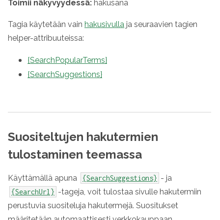
Toimii näkyvyydessä:
hakusana
Tagia käytetään vain
hakusivulla
ja seuraavien tagien
helper
-attribuuteissa:
{SearchPopularTerms}
{SearchSuggestions}
Suositeltujen hakutermien
tulostaminen teemassa
Käyttämällä apuna
- ja
{SearchSuggestions}
-tageja, voit tulostaa sivulle hakutermiin
{SearchUrl}
perustuvia suositeluja hakutermejä. Suositukset
määritetään automaattisesti verkkokauppaan