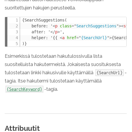
suoritettujen hakujen perusteella.
{SearchSuggestions(

    before: '
<
p
class
=
"
SearchSuggestions
"
>
<
str
    after: '
</
p
>
',

    helper: '{{ 
<
a
href
=
"
{SearchUrl}
"
>
{SearchK
)}
Esimerkissä tulostetaan hakutulossivulla lista
suositelluista hakutermeistä. Jokaisesta suosituksesta
tulostetaan linkki hakusivulle käyttämällä
-
{SearchUrl}
tagia. Itse hakutermi tulostetaan käyttämällä
-tagia.
{SearchKeyword}
Attribuutit