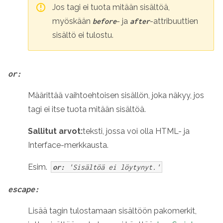
Jos tagi ei tuota mitään sisältöä,
myöskään
- ja
-attribuuttien
before
after
sisältö ei tulostu.
or:
Määrittää vaihtoehtoisen sisällön, joka näkyy, jos
tagi ei itse tuota mitään sisältöä.
Sallitut arvot:
teksti, jossa voi olla HTML- ja
Interface-merkkausta.
Esim.
or:
'Sisältöä ei löytynyt.'
escape:
Lisää tagin tulostamaan sisältöön pakomerkit,