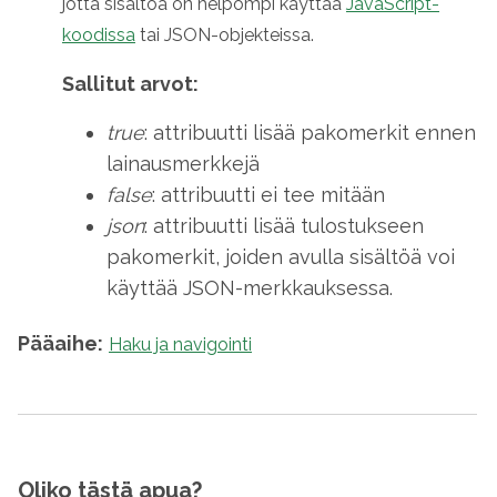
jotta sisältöä on helpompi käyttää
JavaScript-
koodissa
tai JSON-objekteissa.
Sallitut arvot:
true
: attribuutti lisää pakomerkit ennen
lainausmerkkejä
false
: attribuutti ei tee mitään
json
: attribuutti lisää tulostukseen
pakomerkit, joiden avulla sisältöä voi
käyttää JSON-merkkauksessa.
Pääaihe:
Haku ja navigointi
Oliko tästä apua?