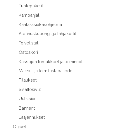
Tuotepaketit
Kampanjat
Kanta-asiakasohjelma
Alennuskupongit ja lahjakortit
Toivelistat
Ostoskori
Kassojen lomakkeet ja toiminnot
Maksu- ja toimitustapatiedot
Tilaukset
Sisältösivut
Uutissivut
Bannerit
Laajennukset
Ohjeet