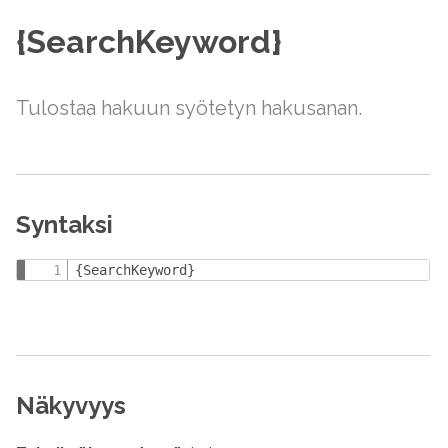
{SearchKeyword}
Tulostaa hakuun syötetyn hakusanan.
Syntaksi
{SearchKeyword}
Näkyvyys