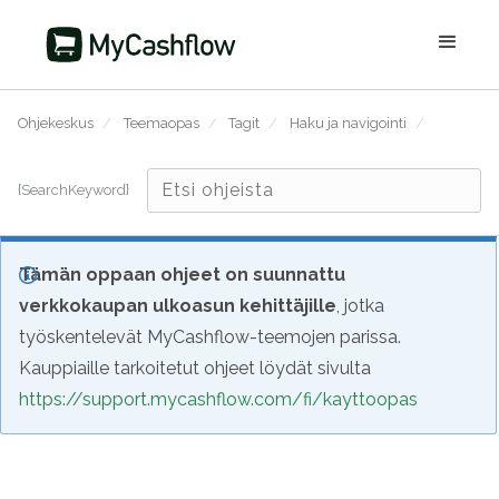
Ohjekeskus
/
Teemaopas
/
Tagit
/
Haku ja navigointi
/
{SearchKeyword}
Tämän oppaan ohjeet on suunnattu
verkkokaupan ulkoasun kehittäjille
, jotka
työskentelevät MyCashflow-teemojen parissa.
Kauppiaille tarkoitetut ohjeet löydät sivulta
https://support.mycashflow.com/fi/kayttoopas