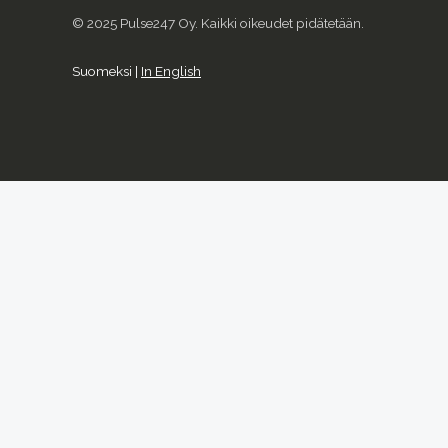
© 2025 Pulse247 Oy. Kaikki oikeudet pidätetään.
Suomeksi |
In English