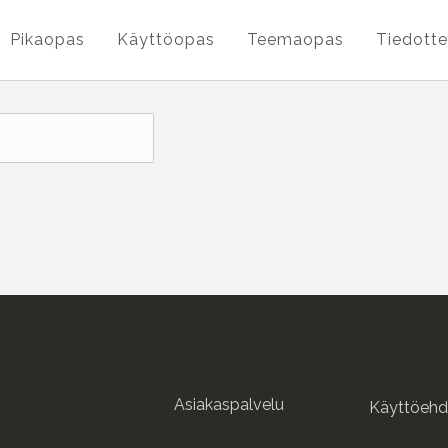
Pikaopas
Käyttöopas
Teemaopas
Tiedotte
Asiakaspalvelu
Käyttöehd