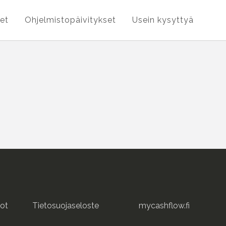
et
Ohjelmistopäivitykset
Usein kysyttyä
ot
Tietosuojaseloste
mycashflow.fi