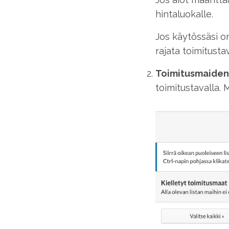
hintaluokalle.
Jos käytössäsi on
rajata toimitust
Toimitusmaiden
toimitustavalla.