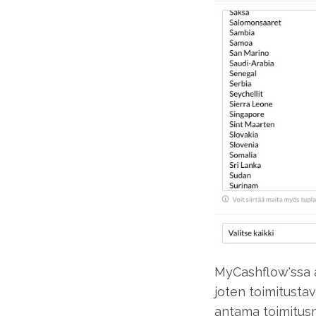
MyCashflow'ssa as
joten toimitusta
antama toimitusm