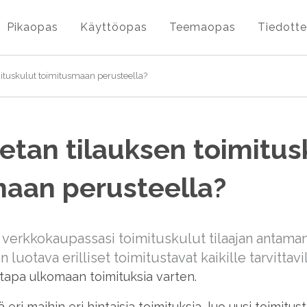
Pikaopas
Käyttöopas
Teemaopas
Tiedotte
mituskulut toimitusmaan perusteella?
etan tilauksen toimitus
maan perusteella?
ä verkkokaupassasi toimituskulut tilaajan antam
 luotava erilliset toimitustavat kaikille tarvittav
stapa ulkomaan toimituksia varten.
 eri maihin eri hintaisia toimituksia, luo uusi toimitus