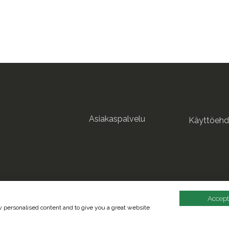
Asiakaspalvelu
Käyttöehd
Accept
ow personalised content and to give you a great website