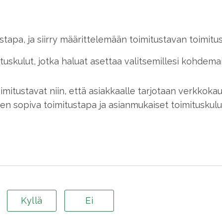
stapa, ja siirry määrittelemään toimitustavan toimitus
tuskulut, jotka haluat asettaa valitsemillesi kohdemai
oimitustavat niin, että asiakkaalle tarjotaan verkkoka
n sopiva toimitustapa ja asianmukaiset toimituskulu
Kyllä
Ei