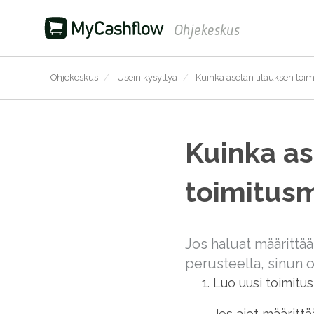
Ohjekeskus
Ohjekeskus
/
Usein kysyttyä
/
Kuinka asetan tilauksen toi
Kuinka as
toimitus
Jos haluat määrittä
perusteella, sinun on
Luo uusi toimitu
Jos aiot määrittää