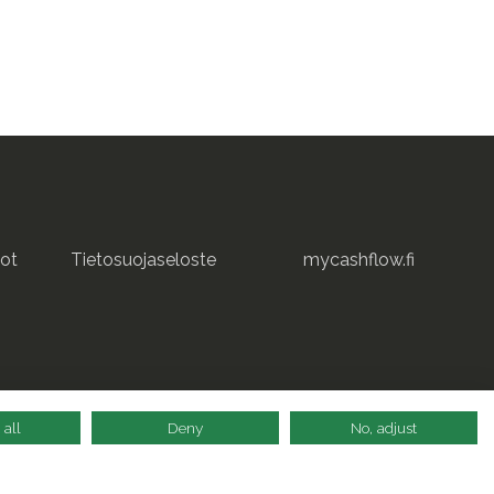
ot
Tietosuojaseloste
mycashflow.fi
 all
Deny
No, adjust