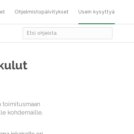
et
Ohjelmistopäivitykset
Usein kysyttyä
kulut
an toimitusmaan
ille kohdemaille.
tapa jokaiselle eri