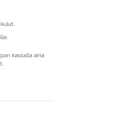
kulut.
lle.
upan kassalla aina
t.