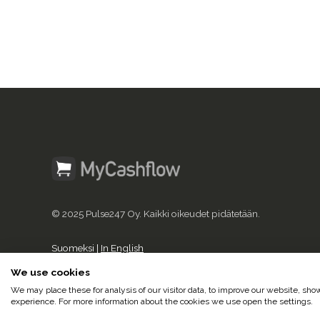
© 2025 Pulse247 Oy. Kaikki oikeudet pidätetään.
Suomeksi |
In English
We use cookies
We may place these for analysis of our visitor data, to improve our website, sh
experience. For more information about the cookies we use open the settings.