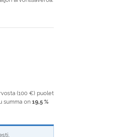
rvosta (100 €) puolet
ttu summa on
19,5 %
sti,