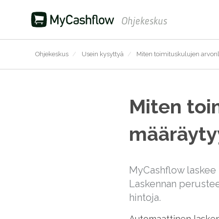
Ohjekeskus
Ohjekeskus
/
Usein kysyttyä
/
Miten toimituskulujen arvon
Miten toi
määräyty
MyCashflow laskee k
Laskennan perustee
hintoja.
Automaattinen laskent