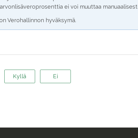
 arvonlisäveroprosenttia ei voi muuttaa manuaalisesti
on Verohallinnon hyväksymä.
Kyllä
Ei