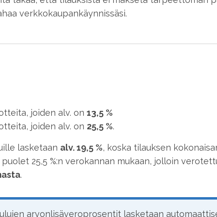
rahaa verkkokaupankäynnissäsi.
tteita, joiden alv. on
13,5 %
tteita, joiden alv. on
25,5 %
.
uille lasketaan
alv. 19,5 %
, koska tilauksen kokonaisa
ja puolet 25,5 %:n verokannan mukaan, jolloin verote
masta
.
ulujen arvonlisäveroprosentit lasketaan automaattise