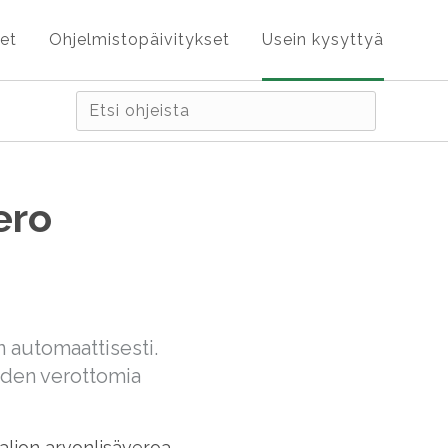
et
Ohjelmistopäivitykset
Usein kysyttyä
ero
 automaattisesti.
iden verottomia
aljon arvonlisäveroa.