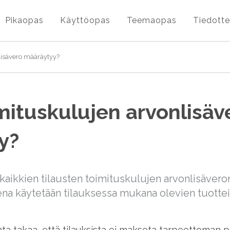
Pikaopas
Käyttöopas
Teemaopas
Tiedotte
lisävero määräytyy?
mituskulujen arvonlisäv
y?
aikkien tilausten toimituskulujen arvonlisäveron
na käytetään tilauksessa mukana olevien tuotte
a takaa, että tilauksista ei makseta tarpeettoman p