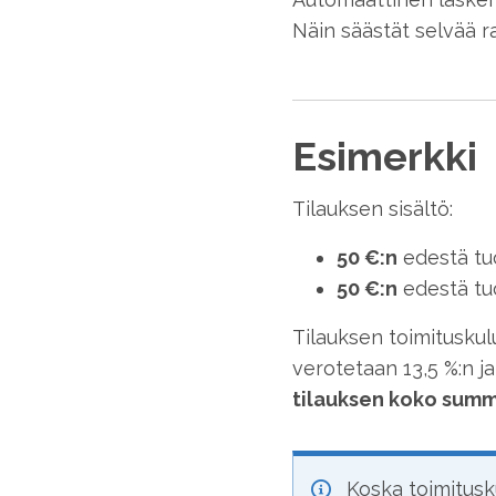
Näin säästät selvää 
Esimerkki
Tilauksen sisältö:
50 €:n
edestä tuo
50 €:n
edestä tuo
Tilauksen toimituskul
verotetaan 13,5 %:n 
tilauksen koko sum
Koska toimitusk